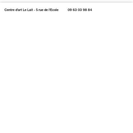
Centre d'art Le Lait - 5 rue de l'Ecole
09 63 03 98 84
Normale, Albi
Du mercredi au dimanche, de 13h30 à
18h30
(fermé les jours fériés et lors des
Centre d'art Le Lait - 5 rue de l'Ecole
09 63 03 98 84
montages d'expositions)
Normale, Albi
Accès gratuit - lieu d'exposition
Du mercredi au dimanche, de 13h30 à
climatisé
18h30
centredart@centredartlelait.com
NEWSLETTER
(fermé les jours fériés et lors des
montages d'expositions)
Playlist
, la plateforme numérique du centre d'art Le Lait
Accès gratuit - lieu d'exposition
climatisé
centredart@centredartlelait.com
NEWSLETTER