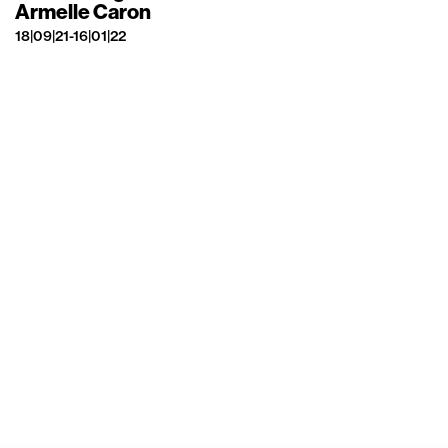
Armelle Caron
18|09|21-16|01|22