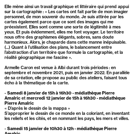
Elle mène ainsi un travail graphique et littéraire qui prend appui
sur la cartographie : « Les cartes ont fait partie de mon imagier
personnel, de mon souvenir du monde. Je suis attirée par les
cartes également parce que ce sont des images qui me
préexistent. Elles sont comme une sorte de légitimité à mes
yeux. Et puis évidemment, elles me font voyager. Le territoire
nous offre des graphismes élégants, sobres, sans doute
harmonieux. Alors, je chaparde dans cette manne inépuisable.
(...) Quant à l’utilisation des plans, le balancement entre
l’abstraction d’un territoire que formule la cartographie, et la
réalité géographique me fascine ».
Armelle Caron est venue à Albi durant trois périodes : en
septembre et novembre 2021, puis en janvier 2022. En parallèle
de sa création, elle propose au public des ateliers, faisant tous
écho à la thématique de la carte.
-
Samedi 8 janvier de 15h à 16h30 - médiathèque Pierre
Amalric
et
mercredi 12 janvier de 15h à 16h30 - médiathèque
Pierre Amalric
« D’après le dessin de la mappa »
S’approprier le dessin de ce monde en la coloriant, en inventant
les reliefs et les cités, et en nommant les pays, les mers et villes.
-
Samedi 15 janvier de 10h30 à 12h - médiathèque Pierre
Amalric